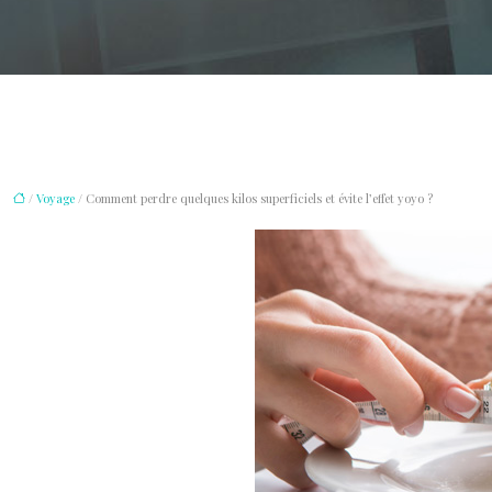
/
Voyage
/ Comment perdre quelques kilos superficiels et évite l’effet yoyo ?