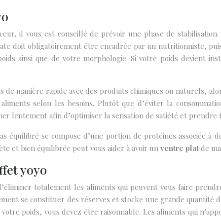
yo
ur, il vous est conseillé de prévoir une phase de stabilisation.
ate doit obligatoirement être encadrée par un nutritionniste, pui
 poids ainsi que de votre morphologie. Si votre poids devient in
e manière rapide avec des produits chimiques ou naturels, alors 
des aliments selon les besoins. Plutôt que d’éviter la consomm
er lentement afin d’optimiser la sensation de satiété et prendre tr
 équilibré se compose d’une portion de protéines associée à des
lète et bien équilibrée peut vous aider à avoir un
ventre plat
de man
ffet yoyo
 d’éliminer totalement les aliments qui peuvent vous faire prend
ment se constituer des réserves et stocke une grande quantité de
votre poids, vous devez être raisonnable. Les aliments qui n’appo