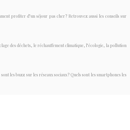
ment profiter d’un séjour pas cher ? Retrouvez aussi les conseils sur
clage des déchets, le réchauffement climatique, l’écologie, la pollution
ls sont les buzz sur les réseaux sociaux ? Quels sont les smartphones les
alité, traitements, maladies, bien-être, astuces de prévention, santé