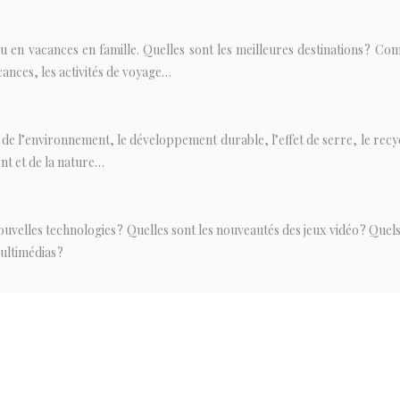
 en vacances en famille. Quelles sont les meilleures destinations ? Com
acances, les activités de voyage…
 de l’environnement, le développement durable, l’effet de serre, le recy
ent et de la nature…
nouvelles technologies ? Quelles sont les nouveautés des jeux vidéo ? Que
ultimédias ?
édecine : médecines douces, forme, santé bio, conseils nutritions, sexu
de de médicaments…