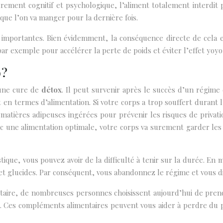
purement cognitif et psychologique, l’aliment totalement interdi
ue l’on va manger pour la dernière fois.
mportantes. Bien évidemment, la conséquence directe de cela e
ar exemple pour accélérer la perte de poids et éviter l’effet yoyo 
 ?
 une cure de
détox
. Il peut survenir après le succès d’un régime
 termes d’alimentation. Si votre corps a trop souffert durant l’
 matières adipeuses ingérées pour prévenir les risques de privati
une alimentation optimale, votre corps va surement garder les m
tique, vous pouvez avoir de la difficulté à tenir sur la durée. En
s et glucides. Par conséquent, vous abandonnez le régime et vous di
mentaire, de nombreuses personnes choisissent aujourd’hui de pre
 Ces compléments alimentaires peuvent vous aider à perdre du poids