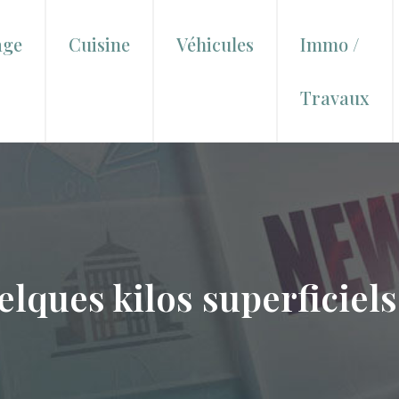
age
Cuisine
Véhicules
Immo /
Travaux
ues kilos superficiels et