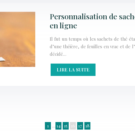
Personnalisation de sache
en ligne
Il fut un temps où les sachets de thé éta
d’une théière, de feuilles en vrac et de 
décidé…
LIRE LA SUITE
1
…
14
15
16
17
18