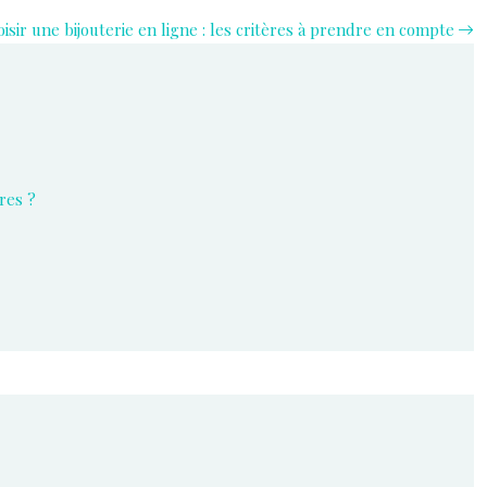
isir une bijouterie en ligne : les critères à prendre en compte
res ?