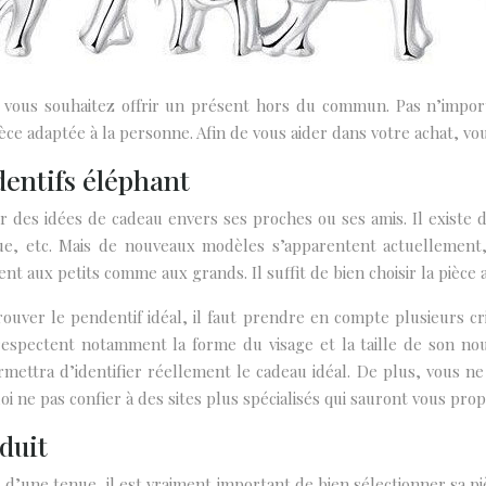
e, vous souhaitez offrir un présent hors du commun. Pas n’impor
pièce adaptée à la personne. Afin de vous aider dans votre achat, 
dentifs éléphant
r des idées de cadeau envers ses proches ou ses amis. Il existe
que, etc. Mais de nouveaux modèles s’apparentent actuellemen
nt aux petits comme aux grands. Il suffit de bien choisir la pièce
rouver le pendentif idéal, il faut prendre en compte plusieurs crit
respectent notamment la forme du visage et la taille de son nouv
mettra d’identifier réellement le cadeau idéal. De plus, vous ne
oi ne pas confier à des sites plus spécialisés qui sauront vous pro
oduit
 d’une tenue, il est vraiment important de bien sélectionner sa p