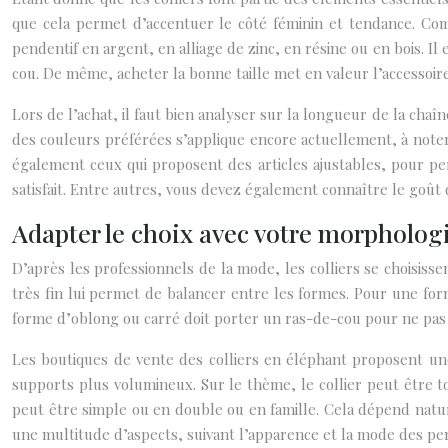
que cela permet d’accentuer le côté féminin et tendance. Comm
pendentif en argent, en alliage de zinc, en résine ou en bois. I
cou. De même, acheter la bonne taille met en valeur l’accessoire
Lors de l’achat, il faut bien analyser sur la longueur de la chaîn
des couleurs préférées s’applique encore actuellement, à noter l
également ceux qui proposent des articles ajustables, pour p
satisfait. Entre autres, vous devez également connaître le goût
Adapter le choix avec votre morpholog
D’après les professionnels de la mode, les colliers se choisisse
très fin lui permet de balancer entre les formes. Pour une forme 
forme d’oblong ou carré doit porter un ras-de-cou pour ne pas
Les boutiques de vente des colliers en éléphant proposent une 
supports plus volumineux. Sur le thème, le collier peut être t
peut être simple ou en double ou en famille. Cela dépend natur
une multitude d’aspects, suivant l’apparence et la mode des pen