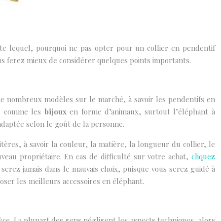
te lequel, pourquoi ne pas opter pour un collier en pendentif
vous ferez mieux de considérer quelques points importants.
 de nombreux modèles sur le marché, à savoir les pendentifs en
t, comme les
bijoux
en forme d’animaux, surtout l’éléphant à
 adaptée selon le goût de la personne.
ères, à savoir la couleur, la matière, la longueur du collier, le
eau propriétaire. En cas de difficulté sur votre achat,
cliquez
 serez jamais dans le mauvais choix, puisque vous serez guidé à
poser les meilleurs accessoires en éléphant.
ièce. La plupart des gens négligent les aspects techniques, alors