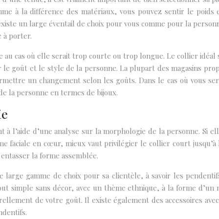
e à la différence des matériaux, vous pouvez sentir le poids et
l existe un large éventail de choix pour vous comme pour la personn
 à porter.
e au cas où elle serait trop courte ou trop longue. Le collier idéa
e goût et le style de la personne. La plupart des magasins propos
ermettre un changement selon les goûts. Dans le cas où vous ser
 de la personne en termes de bijoux.
ie
nt à l’aide d’une analyse sur la morphologie de la personne. Si el
faciale en cœur, mieux vaut privilégier le collier court jusqu’à la
 entasser la forme assemblée.
large gamme de choix pour sa clientèle, à savoir les pendentifs à
out simple sans décor, avec un thème ethnique, à la forme d’un mé
ellement de votre goût. Il existe également des accessoires avec 
dentifs.