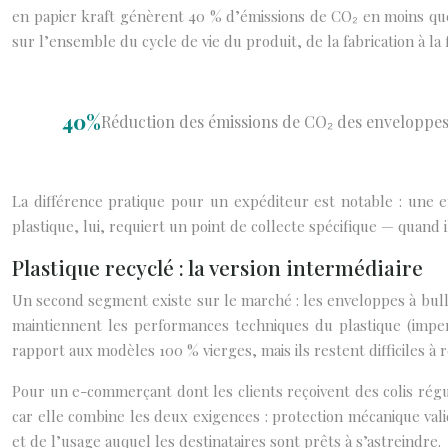
en papier kraft génèrent 40 % d’émissions de CO₂ en moins que le
sur l’ensemble du cycle de vie du produit, de la fabrication à la f
40%
Réduction des émissions de CO₂ des enveloppes
La différence pratique pour un expéditeur est notable : une e
plastique, lui, requiert un point de collecte spécifique — quand il
Plastique recyclé : la version intermédiaire
Un second segment existe sur le marché : les enveloppes à bulle
maintiennent les performances techniques du plastique (imperm
rapport aux modèles 100 % vierges, mais ils restent difficiles à 
Pour un e-commerçant dont les clients reçoivent des colis régu
car elle combine les deux exigences : protection mécanique vali
et de l’usage auquel les destinataires sont prêts à s’astreindre.