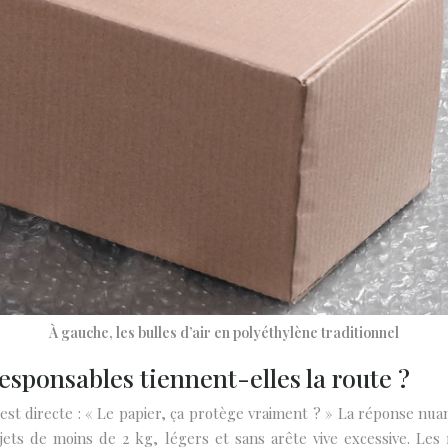
À gauche, les bulles d’air en polyéthylène traditionnel
responsables tiennent-elles la route ?
 est directe : « Le papier, ça protège vraiment ? » La réponse nua
ets de moins de 2 kg, légers et sans arête vive excessive. Les 