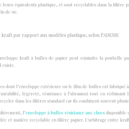
urs équivalents plastique, et sont recyclables dans la filière papi
in de vie.
 kraft par rapport aux modèles plastique, selon l’ADEME
nveloppe kraft à bulles de papier peut rejoindre la poubelle pa
 existe.
s dont l’enveloppe extérieure ou le film de bulles est fabriqué à
éabilité, légèreté, résistance à l’abrasion) tout en réduisant 
recycler dans les filières standard car ils combinent souvent plusi
lièrement, l’
enveloppe à bulles résistance aux chocs
disponible e
dée et matière recyclable en filière papier. L’arbitrage entre kra