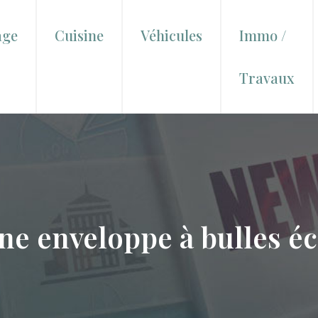
age
Cuisine
Véhicules
Immo /
Travaux
ne enveloppe à bulles é