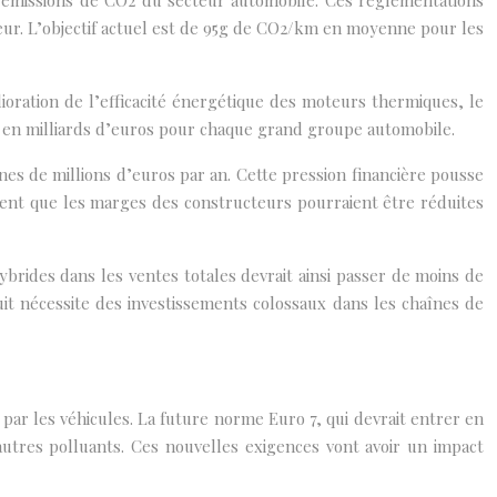
s émissions de CO2 du secteur automobile. Ces réglementations
eur. L’objectif actuel est de 95g de CO2/km en moyenne pour les
ioration de l’efficacité énergétique des moteurs thermiques, le
t en milliards d’euros pour chaque grand groupe automobile.
es de millions d’euros par an. Cette pression financière pousse
timent que les marges des constructeurs pourraient être réduites
ybrides dans les ventes totales devrait ainsi passer de moins de
it nécessite des investissements colossaux dans les chaînes de
ar les véhicules. La future norme Euro 7, qui devrait entrer en
’autres polluants. Ces nouvelles exigences vont avoir un impact