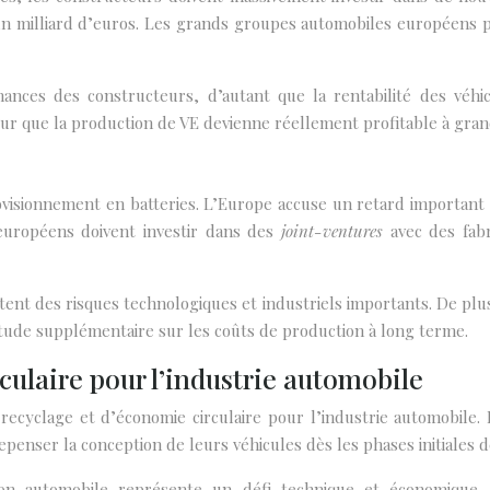
un milliard d’euros. Les grands groupes automobiles européens pré
ances des constructeurs, d’autant que la rentabilité des véhic
our que la production de VE devienne réellement profitable à gran
provisionnement en batteries. L’Europe accuse un retard important
européens doivent investir dans des
joint-ventures
avec des fab
ent des risques technologiques et industriels importants. De plus,
rtitude supplémentaire sur les coûts de production à long terme.
ulaire pour l’industrie automobile
ecyclage et d’économie circulaire pour l’industrie automobile. D
repenser la conception de leurs véhicules dès les phases initiales
tion automobile représente un défi technique et économique. 