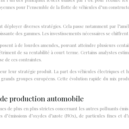
 l’un des principaux leviers utilisés par l’UE pour réduire le
moyennes pour l’ensemble de la flotte de véhicules d’un construct
ent déployer diverses stratégies. Cela passe notamment par l’amél
roissante des gammes. Les investissements nécessaires se chiffren
xposent à de lourdes amendes, pouvant atteindre plusieurs centain
 détriment de sa rentabilité à court terme. Certains analystes es
se de ces contraintes.
r leur stratégie produit. La part des véhicules électriques et h
 grands groupes européens. Cette évolution rapide du mix produ
s de production automobile
 de plus en plus strictes concernant les autres polluants émis p
es d’émissions d’oxydes d’azote (NOx), de particules fines et d