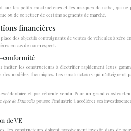
t sur les petits constructeurs et les marques de niche, qui ne
mme ou de se retirer de certains segments de marché.
tions financières
n place des objectifs contraignants de ventes de véhicules à zéro
ières en cas de non-respect.
n-conformité
 inciter les constructeurs à électrifier rapidement leurs gamm
 des modèles thermiques. Les constructeurs qui n’atteignent pas
xcédentaire et par véhicule vendu. Pour un grand constructeur
te
épée de Damoclès
pousse l’industrie à accélérer ses investissement
on de VE
es, les constructeurs doivent massivement investir dans de nouv