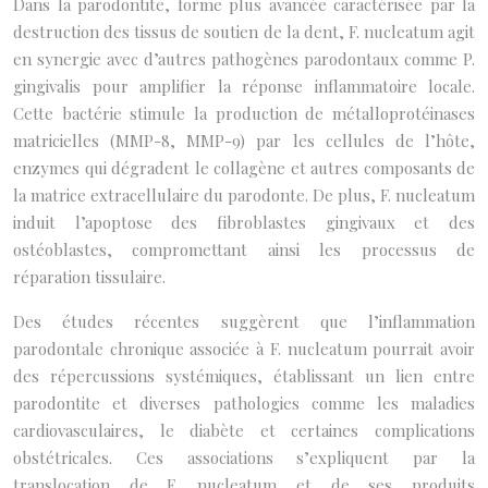
Dans la parodontite, forme plus avancée caractérisée par la
destruction des tissus de soutien de la dent, F. nucleatum agit
en synergie avec d’autres pathogènes parodontaux comme P.
gingivalis pour amplifier la réponse inflammatoire locale.
Cette bactérie stimule la production de métalloprotéinases
matricielles (MMP-8, MMP-9) par les cellules de l’hôte,
enzymes qui dégradent le collagène et autres composants de
la matrice extracellulaire du parodonte. De plus, F. nucleatum
induit l’apoptose des fibroblastes gingivaux et des
ostéoblastes, compromettant ainsi les processus de
réparation tissulaire.
Des études récentes suggèrent que l’inflammation
parodontale chronique associée à F. nucleatum pourrait avoir
des répercussions systémiques, établissant un lien entre
parodontite et diverses pathologies comme les maladies
cardiovasculaires, le diabète et certaines complications
obstétricales. Ces associations s’expliquent par la
translocation de F. nucleatum et de ses produits