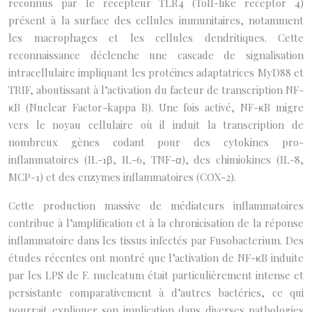
reconnus par le récepteur TLR4 (Toll-like receptor 4)
présent à la surface des cellules immunitaires, notamment
les macrophages et les cellules dendritiques. Cette
reconnaissance déclenche une cascade de signalisation
intracellulaire impliquant les protéines adaptatrices MyD88 et
TRIF, aboutissant à l’activation du facteur de transcription NF-
κB (Nuclear Factor-kappa B). Une fois activé, NF-κB migre
vers le noyau cellulaire où il induit la transcription de
nombreux gènes codant pour des cytokines pro-
inflammatoires (IL-1β, IL-6, TNF-α), des chimiokines (IL-8,
MCP-1) et des enzymes inflammatoires (COX-2).
Cette production massive de médiateurs inflammatoires
contribue à l’amplification et à la chronicisation de la réponse
inflammatoire dans les tissus infectés par Fusobacterium. Des
études récentes ont montré que l’activation de NF-κB induite
par les LPS de F. nucleatum était particulièrement intense et
persistante comparativement à d’autres bactéries, ce qui
pourrait expliquer son implication dans diverses pathologies