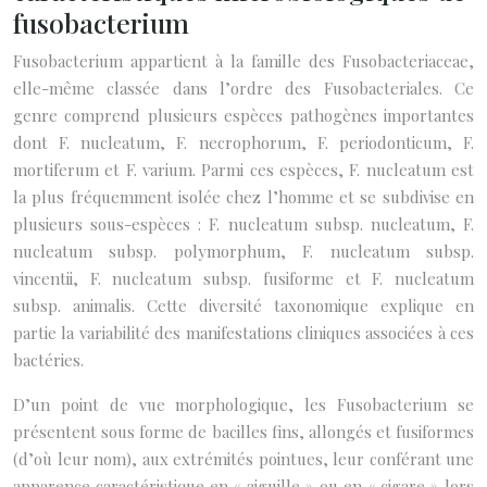
fusobacterium
Fusobacterium appartient à la famille des Fusobacteriaceae,
elle-même classée dans l’ordre des Fusobacteriales. Ce
genre comprend plusieurs espèces pathogènes importantes
dont F. nucleatum, F. necrophorum, F. periodonticum, F.
mortiferum et F. varium. Parmi ces espèces, F. nucleatum est
la plus fréquemment isolée chez l’homme et se subdivise en
plusieurs sous-espèces : F. nucleatum subsp. nucleatum, F.
nucleatum subsp. polymorphum, F. nucleatum subsp.
vincentii, F. nucleatum subsp. fusiforme et F. nucleatum
subsp. animalis. Cette diversité taxonomique explique en
partie la variabilité des manifestations cliniques associées à ces
bactéries.
D’un point de vue morphologique, les Fusobacterium se
présentent sous forme de bacilles fins, allongés et fusiformes
(d’où leur nom), aux extrémités pointues, leur conférant une
apparence caractéristique en « aiguille » ou en « cigare » lors