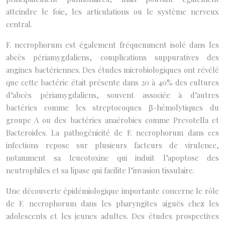
atteindre le foie, les articulations ou le système nerveux
central.
F. necrophorum est également fréquemment isolé dans les
abcès périamygdaliens, complications suppuratives des
angines bactériennes. Des études microbiologiques ont révélé
que cette bactérie était présente dans 20 à 40% des cultures
d’abcès périamygdaliens, souvent associée à d’autres
bactéries comme les streptocoques β-hémolytiques du
groupe A ou des bactéries anaérobies comme Prevotella et
Bacteroides. La pathogénicité de F. necrophorum dans ces
infections repose sur plusieurs facteurs de virulence,
notamment sa leucotoxine qui induit l’apoptose des
neutrophiles et sa lipase qui facilite l’invasion tissulaire.
Une découverte épidémiologique importante concerne le rôle
de F. necrophorum dans les pharyngites aiguës chez les
adolescents et les jeunes adultes. Des études prospectives