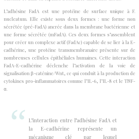
L’adhésine FadA est une protéine de surface unique à F.
nucleatum. Elle existe sous deux formes : une forme non
sécrétée (pré-FadA) ancrée dans la membrane bactérienne et
une forme sécrétée (mFadA). Ces deux formes s’assemblent
pour créer un complexe actif (FadAc) capable de se lier à la E-
cadhérine, une protéine transmembranaire présente sur de
nombreuses cellules épithéliales humaines. Cette interaction
FadA-E-cadhérine déclenche l’activation de la voie de
signalisation β-caténine/Wnt, ce qui conduit à la production de
cytokines pro-inflammatoires comme l’IL-6, l’IL-8 et le TNF-
α.
L’interaction entre l’adhésine FadA et
la E-cadhérine représente un
mécanisme clé par lequel