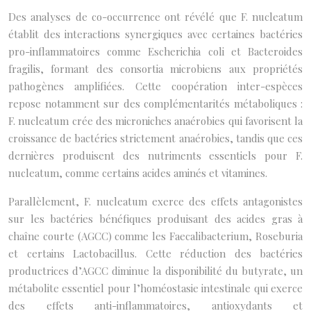
Des analyses de co-occurrence ont révélé que F. nucleatum
établit des interactions synergiques avec certaines bactéries
pro-inflammatoires comme Escherichia coli et Bacteroides
fragilis, formant des consortia microbiens aux propriétés
pathogènes amplifiées. Cette coopération inter-espèces
repose notamment sur des complémentarités métaboliques :
F. nucleatum crée des microniches anaérobies qui favorisent la
croissance de bactéries strictement anaérobies, tandis que ces
dernières produisent des nutriments essentiels pour F.
nucleatum, comme certains acides aminés et vitamines.
Parallèlement, F. nucleatum exerce des effets antagonistes
sur les bactéries bénéfiques produisant des acides gras à
chaîne courte (AGCC) comme les Faecalibacterium, Roseburia
et certains Lactobacillus. Cette réduction des bactéries
productrices d’AGCC diminue la disponibilité du butyrate, un
métabolite essentiel pour l’homéostasie intestinale qui exerce
des effets anti-inflammatoires, antioxydants et