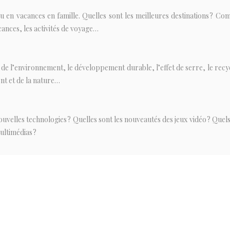
 en vacances en famille. Quelles sont les meilleures destinations ? Com
acances, les activités de voyage…
 de l’environnement, le développement durable, l’effet de serre, le recy
ent et de la nature…
nouvelles technologies ? Quelles sont les nouveautés des jeux vidéo ? Que
ultimédias ?
édecine : médecines douces, forme, santé bio, conseils nutritions, sexu
de de médicaments…