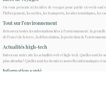
On vous présente ici les idées de voyages pour partir en week-end ou
l’hébergement, les sorties, les transports, les sites touristiques, les v
Tout sur l’environnement
Retrouvez toutes les informations liées à l’environnement : la grenelle
de l’eau et de la terre, la déforestation, la protection de l’environnem
Actualités high-tech
Suivez sur notre site les actualités web et high-tech. Quelles sont les 
plus attendus ? Quelles sont les dernières nouvelles informatiques et m
Information santé
Ici, on regroupe toutes les informations concernant la santé et la m
psychologique, perdre du poids, symptômes, remèdes naturels, gui