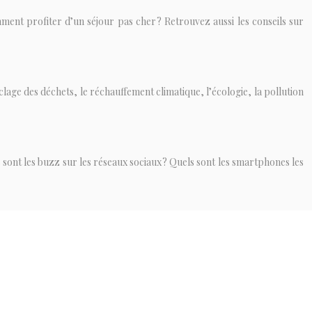
ment profiter d’un séjour pas cher ? Retrouvez aussi les conseils sur
clage des déchets, le réchauffement climatique, l’écologie, la pollution
ls sont les buzz sur les réseaux sociaux ? Quels sont les smartphones les
alité, traitements, maladies, bien-être, astuces de prévention, santé