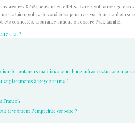
x assurés SFAM peuvent en effet se faire rembourser 30 euros su
r un certain nombre de conditions pour recevoir leur remboursem
objets connectés, assurance optique ou encore Pack famille.
taire CEE ?
ocation de containers maritimes pour leurs infrastructures temporai
nt et placements à moyen terme ?
n France ?
it-il vraiment l’empreinte carbone ?